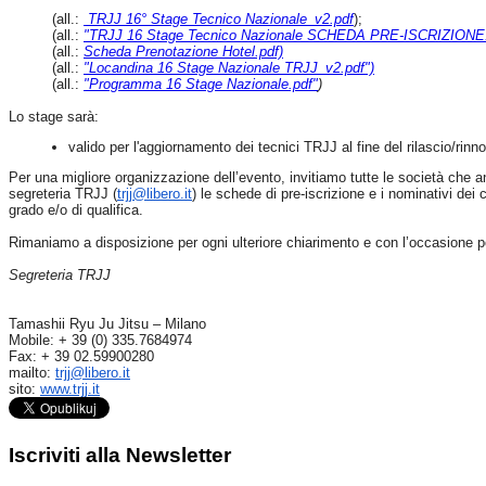
(all.:
TRJJ 16° Stage Tecnico Nazionale_v2.pdf
);
(all.:
"TRJJ 16 Stage Tecnico Nazionale SCHEDA PRE-ISCRIZIONE.x
(all.:
Scheda Prenotazione Hotel.pdf)
(all.:
"Locandina 16 Stage Nazionale TRJJ_v2.pdf")
(all.:
"Programma 16 Stage Nazionale.pdf"
)
Lo stage sarà:
valido per l'aggiornamento dei tecnici TRJJ al fine del rilascio/rin
Per una migliore organizzazione dell’evento, invitiamo tutte le società che an
segreteria TRJJ (
trjj@libero.it
) le schede di pre-iscrizione e i nominativi dei
grado e/o di qualifica.
Rimaniamo a disposizione per ogni ulteriore chiarimento e con l’occasione po
Segreteria TRJJ
Tamashii Ryu Ju Jitsu – Milano
Mobile: + 39 (0) 335.7684974
Fax: + 39 02.59900280
mailto:
trjj@libero.it
sito:
www.trjj.it
Iscriviti
alla Newsletter