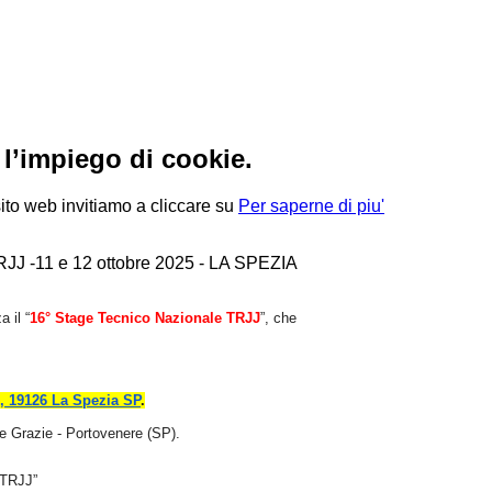
 l’impiego di cookie.
sito web invitiamo a cliccare su
Per saperne di piu'
RJJ -11 e 12 ottobre 2025 - LA SPEZIA
 il “
16
° Stage Tecnico
Nazionale TRJJ
”, che
1, 19126 La Spezia SP
.
e Grazie - Portovenere (SP).
 TRJJ”