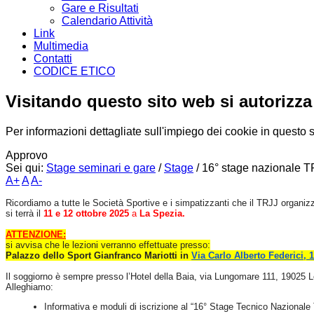
Gare e Risultati
Calendario Attività
Link
Multimedia
Contatti
CODICE ETICO
Visitando questo sito web si autorizza
Per informazioni dettagliate sull'impiego dei cookie in questo 
Approvo
Sei qui:
Stage seminari e gare
/
Stage
/
16° stage nazionale T
A+
A
A-
Ricordiamo a tutte le Società Sportive e i simpatizzanti che il TRJJ organizza
si terrà il
11
e 12 ottobre
202
5
a
La Spezia.
ATTENZIONE:
si avvisa che le lezioni verranno effettuate presso:
Palazzo dello Sport Gianfranco Mariotti in
Via Carlo Alberto Federici, 
Il soggiorno è sempre presso l’Hotel della Baia, via Lungomare 111, 19025 L
Alleghiamo:
Informativa e moduli di iscrizione al “16° Stage Tecnico Nazionale