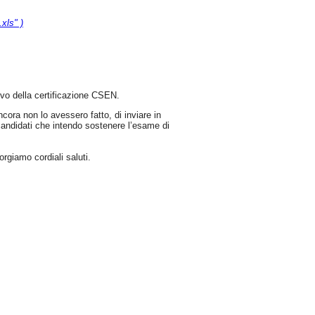
ls" )
novo della certificazione CSEN.
cora non lo avessero fatto, di inviare in
 candidati che intendo sostenere l’esame di
rgiamo cordiali saluti.