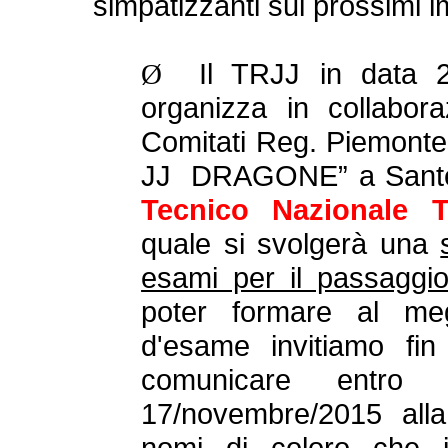
simpatizzanti sui prossimi i
Il TRJJ in data 
Ø
organizza in collabo
Comitati Reg. Piemonte
JJ DRAGONE” a Santen
Tecnico Nazionale 
quale si svolgerà una
esami per il passaggi
poter formare al meg
d'esame invitiamo fin
comunicare entro
17/novembre/2015 alla
nomi di coloro che i